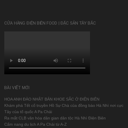
CỬA HÀNG ĐIỆN BIÊN FOOD | ĐẶC SẢN TÂY BẮC
BÀI VIẾT MỚI
HOA ANH ĐÀO NHẬT BẢN KHOE SẮC Ở ĐIỆN BIÊN
Khám phá Tết cổ truyền Hồ Sự Chà của đồng bào Hà Nhì nơi cực
Tây của tổ quốc A Pa Chải
Ra mắt CLB văn hóa dân gian dân tộc Hà Nhì Điện Biên
Cẩm nang du lịch A Pa Chải từ A-Z