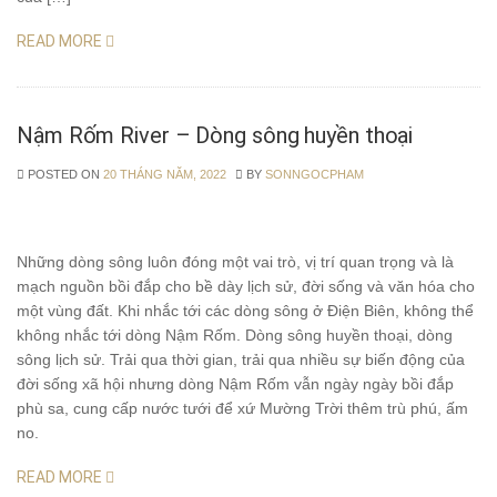
READ MORE
Nậm Rốm River – Dòng sông huyền thoại
POSTED ON
20 THÁNG NĂM, 2022
BY
SONNGOCPHAM
Những dòng sông luôn đóng một vai trò, vị trí quan trọng và là
mạch nguồn bồi đắp cho bề dày lịch sử, đời sống và văn hóa cho
một vùng đất. Khi nhắc tới các dòng sông ở Điện Biên, không thể
không nhắc tới dòng Nậm Rốm. Dòng sông huyền thoại, dòng
sông lịch sử. Trải qua thời gian, trải qua nhiều sự biến động của
đời sống xã hội nhưng dòng Nậm Rốm vẫn ngày ngày bồi đắp
phù sa, cung cấp nước tưới để xứ Mường Trời thêm trù phú, ấm
no.
READ MORE