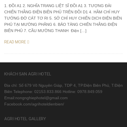
1. ĐỒI A1 2. NGHĨA TRANG LIỆT SĨ ĐỒI A1 3. TƯỢNG ĐÀI
CHIẾN THẮNG ĐIỆN BIÊN PHỦ TRÊN ĐỒI D1 4. HẦM CHỈ HUY
TƯỚNG ĐỜ CÁT TƠ RI 5. SỞ CHỈ HUY CHIẾN DỊCH ĐIỆN BIÊN
PHỦ TẠI MƯỜNG PHĂNG 6. BẢO TÀNG CHIẾN THẮNG ĐIỆN
BIÊN PHỦ 7. CẦU MƯỜNG THANH Điện […]
READ MORE
KHÁCH SẠN AGRI HOTEL
Địa chỉ: Số 679 Võ Nguyên Giáp, TDP 4, TP.Điện Biên Phủ, T.Điện
Biên Telephone: 02153.833.866 Hotline: 0978.849.059
Email:nongnghiephotel@gmail.com
Facebook.com/agrihoteldienbien/
AGRI HOTEL GALLERY