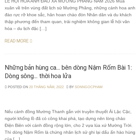
LỄ HỘI HOA ANH ĐÀO XÃ MƯỜNG PHĂNG NĂM 2026 Mùa
xuân về trên vùng đất lịch sử Mường Phăng, những cánh hoa anh
đào rực rỡ khoe sắc, hân hoan chào đón Nhân dân và du khách
thập phương đến tham quan, trải nghiệm không gian lễ hội văn
hóa – du lịch đặc […]
READ MORE
Những bản hùng ca… bên dòng Nậm Rốm Bài 1:
Dòng sông… thời hoa lửa
POSTED ON
20 THÁNG NĂM, 2022
BY
SONNGOCPHAM
Nếu cánh đồng Mường Thanh gắn với truyền thuyết Ải Lậc Cậc,
người khổng lồ đã có công khai phá, tạo dựng nên lòng chảo
Điện Biên với cánh đồng rộng lớn, cho 2 vựa lúa xứ Mường Trời.
Thì dòng Nậm Rốm là chứng nhân lịch sử ghi lại dấu ấn hào hùng
của […]