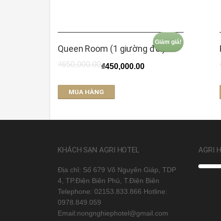
Giảm giá!
Queen Room (1 giường đôi)
₫
650,000.00
₫
450,000.00
MUA HÀNG
KHÁCH SẠN AGRI HOTEL
AGRI 
Địa chỉ: Số 679 Võ Nguyên Giáp, TDP
4, TP.Điện Biên Phủ, T.Điện Biên
Telephone: 02153.833.866 Hotline:
0978.849.059
Email:nongnghiephotel@gmail.com