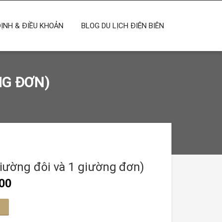
ỊNH & ĐIỀU KHOẢN
BLOG DU LỊCH ĐIỆN BIÊN
NG ĐƠN)
iường đôi và 1 giường đơn)
00