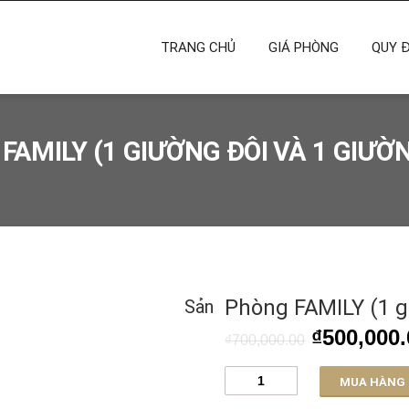
TRANG CHỦ
GIÁ PHÒNG
QUY Đ
FAMILY (1 GIƯỜNG ĐÔI VÀ 1 GIƯỜ
Phòng FAMILY (1 g
Sản
₫
500,000.
₫
700,000.00
Phòng
MUA HÀNG
FAMILY