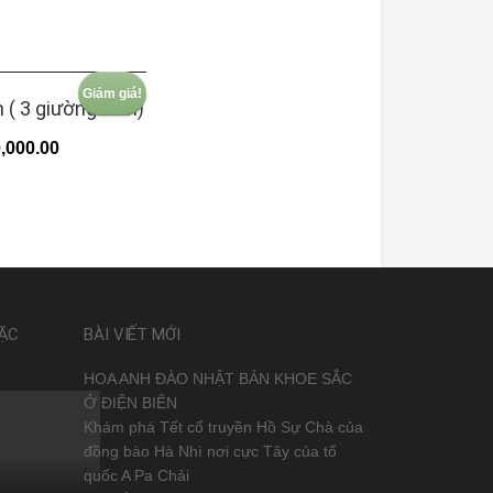
Giảm giá!
 ( 3 giường đơn)
,000.00
ĐẶC
BÀI VIẾT MỚI
HOA ANH ĐÀO NHẬT BẢN KHOE SẮC
Ở ĐIỆN BIÊN
Khám phá Tết cổ truyền Hồ Sự Chà của
đồng bào Hà Nhì nơi cực Tây của tổ
quốc A Pa Chải